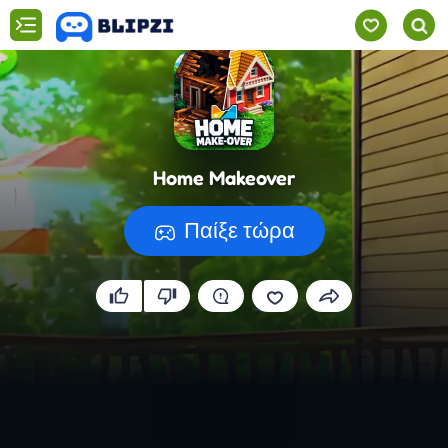
Home Makeover
Παίξε τώρα
Προετοιμασία του παιχνιδιού...