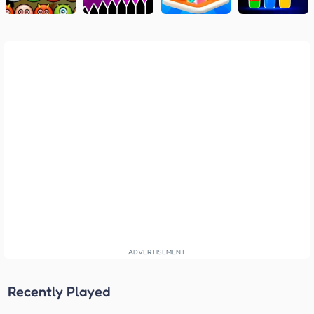
Recently Played