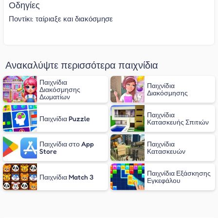
Οδηγίες
Ποντίκι: ταίριαξε και διακόσμησε
Ανακαλύψτε περισσότερα παιχνίδια
Παιχνίδια
Παιχνίδια
Διακόσμησης
Διακόσμησης
Δωματίων
Παιχνίδια
Παιχνίδια Puzzle
Κατασκευής Σπιτιών
Παιχνίδια στο App
Παιχνίδια
Store
Κατασκευών
Παιχνίδια Εξάσκησης
Παιχνίδια Match 3
Εγκεφάλου