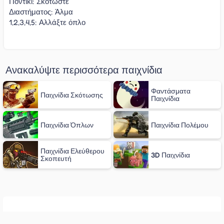
Ποντίκι: Σκοτώστε
Διαστήματος: Άλμα
1,2,3,4,5: Αλλάξτε όπλο
Ανακαλύψτε περισσότερα παιχνίδια
Φαντάσματα
Παιχνίδια Σκότωσης
Παιχνίδια
Παιχνίδια Όπλων
Παιχνίδια Πολέμου
Παιχνίδια Ελεύθερου
3D Παιχνίδια
Σκοπευτή