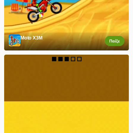
Moto X3M
Παίξε