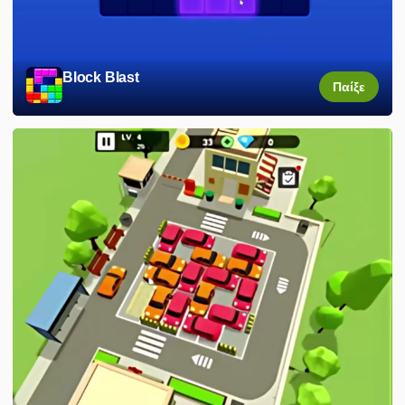
Block Blast
Παίξε