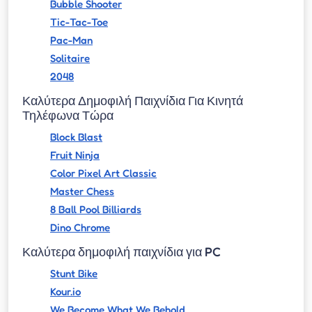
Bubble Shooter
Tic-Tac-Toe
Pac-Man
Solitaire
2048
Καλύτερα Δημοφιλή Παιχνίδια Για Κινητά
Τηλέφωνα Τώρα
Block Blast
Fruit Ninja
Color Pixel Art Classic
Master Chess
8 Ball Pool Billiards
Dino Chrome
Καλύτερα δημοφιλή παιχνίδια για PC
Stunt Bike
Kour.io
We Become What We Behold