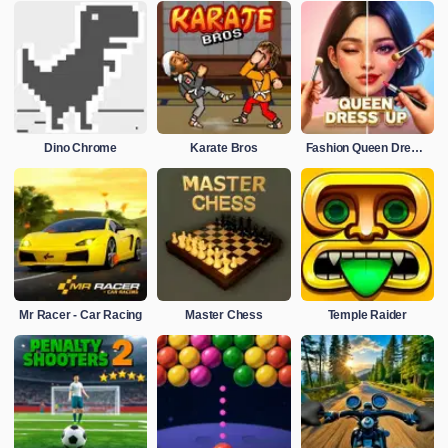
Dino Chrome
Karate Bros
Fashion Queen Dress Up
Mr Racer - Car Racing
Master Chess
Temple Raider