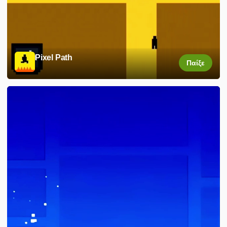
Pixel Path
Παίξε