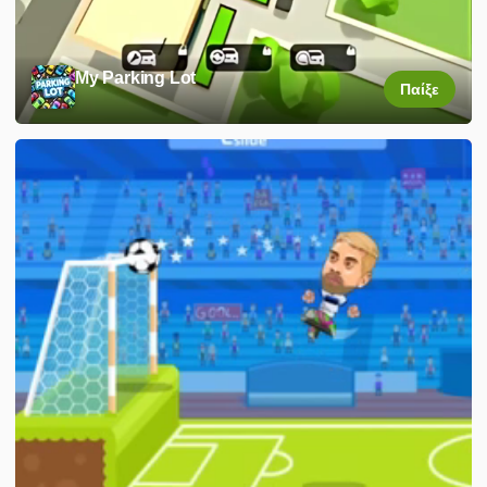
My Parking Lot
Παίξε