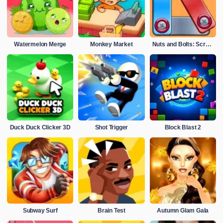
Watermelon Merge
Monkey Market
Nuts and Bolts: Screw Puzzle
Duck Duck Clicker 3D
Shot Trigger
Block Blast 2
Subway Surf
Brain Test
Autumn Glam Gala