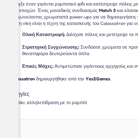
Έλεγξε έναν γιγάντιο ρομποτικό φίδι και κατέστρεψε πόλεις 
των εποχών. Ένας μοναδικός συνδυασμός
Match 3
και κλασικ
συγχωνεύοντας χρωματιστά power-ups για να δημιουργήσεις νέ
για τη νίκη είναι η τέχνη της κατασκευής του Colossatron για
Ολική Καταστροφή:
Διέσχισε πόλεις και μετέτρεψε τα 
Στρατηγική Συγχώνευσης:
Συνδύασε χρώματα σε πραγμα
θανατηφόρα δευτερεύοντα όπλα.
Επικές Μάχες:
Αντιμετώπισε γιγάντιους αρχηγούς και σ
Colossatron
δημιουργήθηκε από την
Yes2Games
.
Οδηγίες
Ποντίκι: αλληλεπίδραση με το ρομπότ