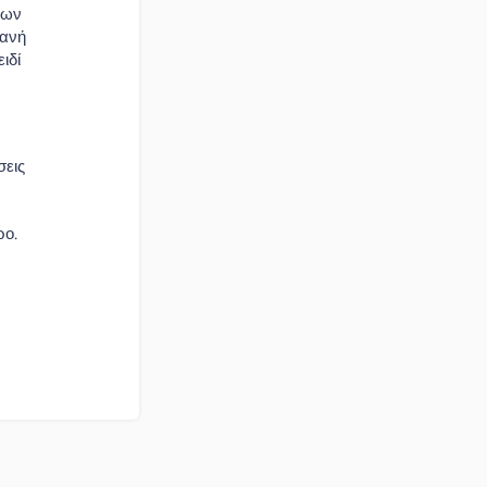
λων
χανή
ιδί
σεις
ρο.