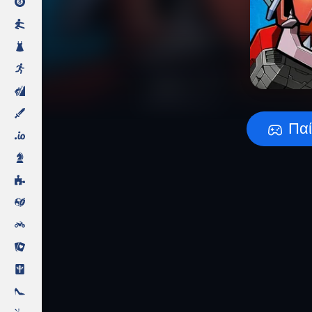
Προετοιμασία τ
Παί