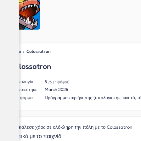
Blipzi
›
Colossatron
Colossatron
Βαθμολογία
5
/5
(1 ψήφοι)
Δημοσιεύτηκε
March 2026
Πλατφόρμα
Πρόγραμμα περιήγησης (υπολογιστής, κινητό, τ
Προκάλεσε χάος σε ολόκληρη την πόλη με το Colossatron
Σχετικά με το παιχνίδι