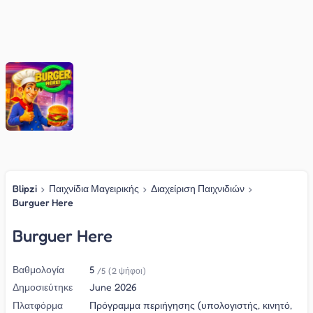
Blipzi
›
Παιχνίδια Μαγειρικής
›
Διαχείριση Παιχνιδιών
›
Burguer Here
Burguer Here
Βαθμολογία
5
/5
(2 ψήφοι)
Δημοσιεύτηκε
June 2026
Πλατφόρμα
Πρόγραμμα περιήγησης (υπολογιστής, κινητό,