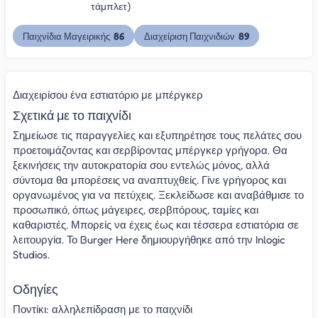
τάμπλετ)
86
89
Παιχνίδια Μαγειρικής
Διαχείριση Παιχνιδιών
Διαχειρίσου ένα εστιατόριο με μπέργκερ
Σχετικά με το παιχνίδι
Σημείωσε τις παραγγελίες και εξυπηρέτησε τους πελάτες σου
προετοιμάζοντας και σερβίροντας μπέργκερ γρήγορα. Θα
ξεκινήσεις την αυτοκρατορία σου εντελώς μόνος, αλλά
σύντομα θα μπορέσεις να αναπτυχθείς. Γίνε γρήγορος και
οργανωμένος για να πετύχεις. Ξεκλείδωσε και αναβάθμισε το
προσωπικό, όπως μάγειρες, σερβιτόρους, ταμίες και
καθαριστές. Μπορείς να έχεις έως και τέσσερα εστιατόρια σε
λειτουργία. Το Burger Here δημιουργήθηκε από την Inlogic
Studios.
Οδηγίες
Ποντίκι: αλληλεπίδραση με το παιχνίδι