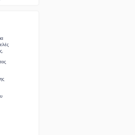
ια
ελές
ς.
τας
ης
ου