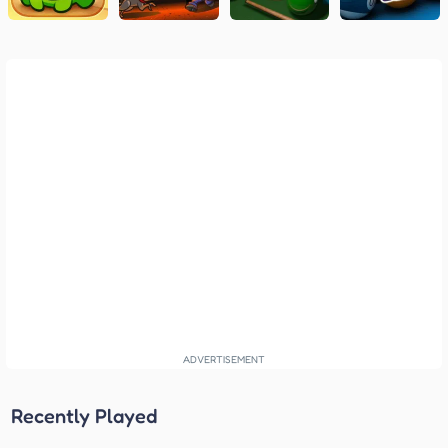
Recently Played