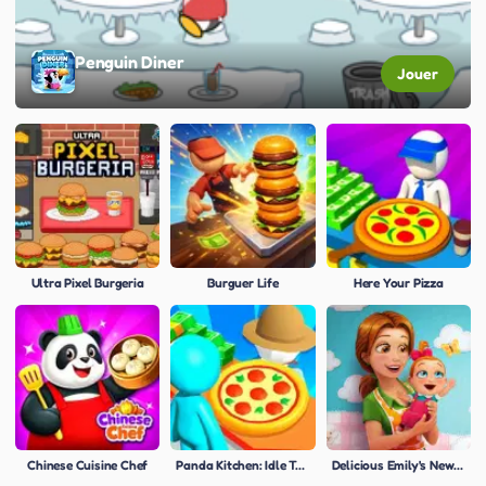
Penguin Diner
Jouer
Ultra Pixel Burgeria
Burguer Life
Here Your Pizza
Chinese Cuisine Chef
Panda Kitchen: Idle Tycoon
Delicious Emily's New Beginning