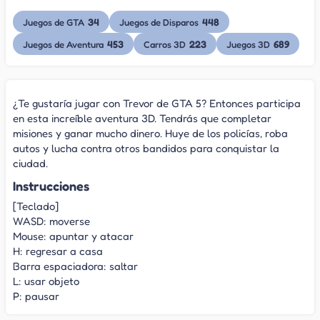
34
448
Juegos de GTA
Juegos de Disparos
453
223
689
Juegos de Aventura
Carros 3D
Juegos 3D
¿Te gustaría jugar con Trevor de GTA 5? Entonces participa
en esta increíble aventura 3D. Tendrás que completar
misiones y ganar mucho dinero. Huye de los policías, roba
autos y lucha contra otros bandidos para conquistar la
ciudad.
Instrucciones
[Teclado]
WASD: moverse
Mouse: apuntar y atacar
H: regresar a casa
Barra espaciadora: saltar
L: usar objeto
P: pausar