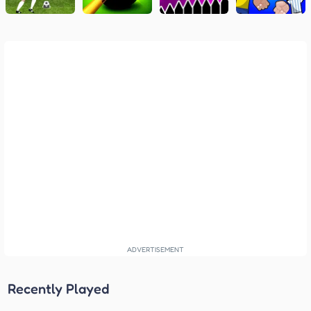
Recently Played