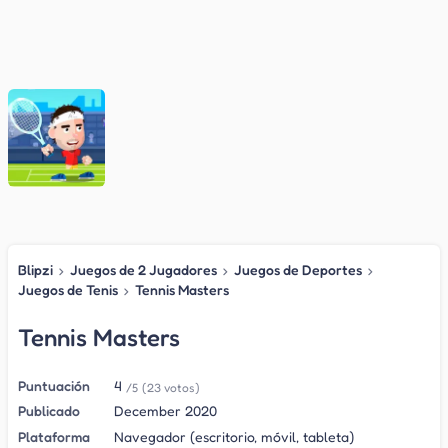
Blipzi
›
Juegos de 2 Jugadores
›
Juegos de Deportes
›
Juegos de Tenis
›
Tennis Masters
Tennis Masters
Puntuación
4
/5
(23 votos)
Publicado
December 2020
Plataforma
Navegador (escritorio, móvil, tableta)