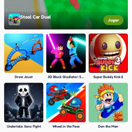
Steal Car Duel
Jugar
Draw Joust
3D Block Gladiator: Sword Draw
Super Buddy Kick 2
Undertale: Sans Fight
Wheel in the Face
Dan the Man