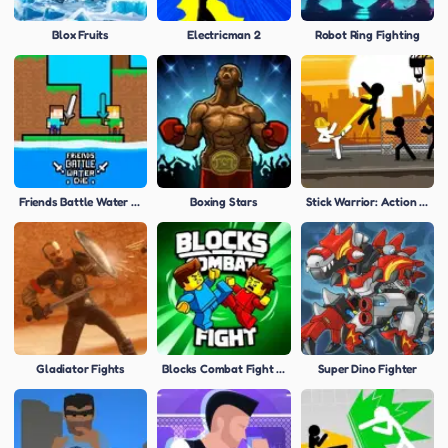
Blox Fruits
Electricman 2
Robot Ring Fighting
Friends Battle Water Die
Boxing Stars
Stick Warrior: Action Game
Gladiator Fights
Blocks Combat Fight Simulator: Draw Strike!
Super Dino Fighter