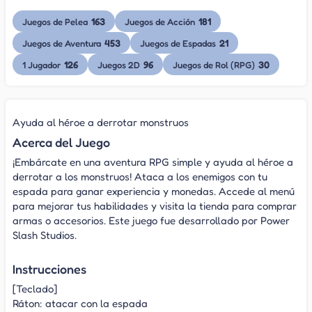
163
181
Juegos de Pelea
Juegos de Acción
453
21
Juegos de Aventura
Juegos de Espadas
126
96
30
1 Jugador
Juegos 2D
Juegos de Rol (RPG)
Ayuda al héroe a derrotar monstruos
Acerca del Juego
¡Embárcate en una aventura RPG simple y ayuda al héroe a
derrotar a los monstruos! Ataca a los enemigos con tu
espada para ganar experiencia y monedas. Accede al menú
para mejorar tus habilidades y visita la tienda para comprar
armas o accesorios. Este juego fue desarrollado por Power
Slash Studios.
Instrucciones
[Teclado]
Ráton: atacar con la espada