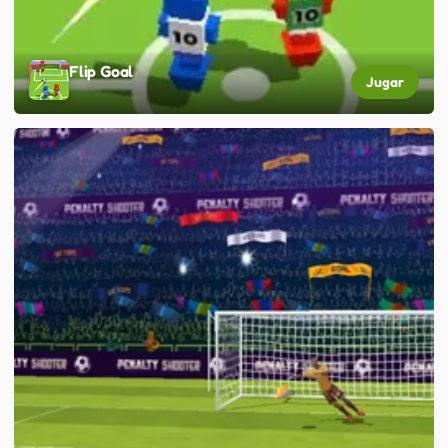
Flip Goal
Jugar