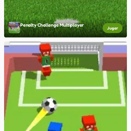
Penalty Challenge Multiplayer
Jugar