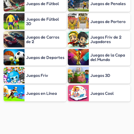
Juegos de Fútbol
Juegos de Penales
Juegos de Fútbol
Juegos de Portero
3D
Juegos de Carros
Juegos Friv de 2
de 2
Jugadores
Juegos de la Copa
Juegos de Deportes
del Mundo
Juegos Friv
Juegos 3D
Juegos en Línea
Juegos Cool