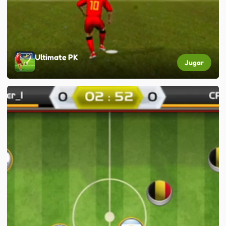
Ultimate PK
Jugar