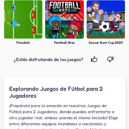
Foosball
Football Bros
Soccer Euro Cup 2024
¿Estás disfrutando de los juegos?
Explorando Juegos de Fútbol para 2
Jugadores
¡Prepárate para la emoción en nuestros Juegos de
Fútbol para 2 Jugadores, donde puedes enfrentarte a
otro jugador real, ambos usando el mismo teclado! Elige
entre diferentes equipos mundiales o nacionales y