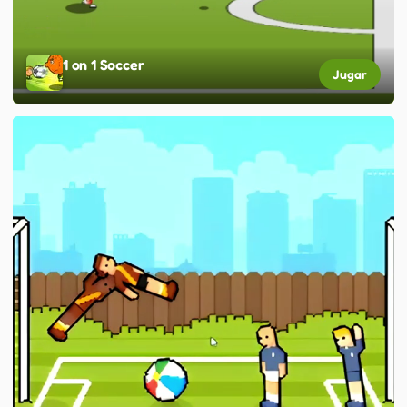
1 on 1 Soccer
Jugar