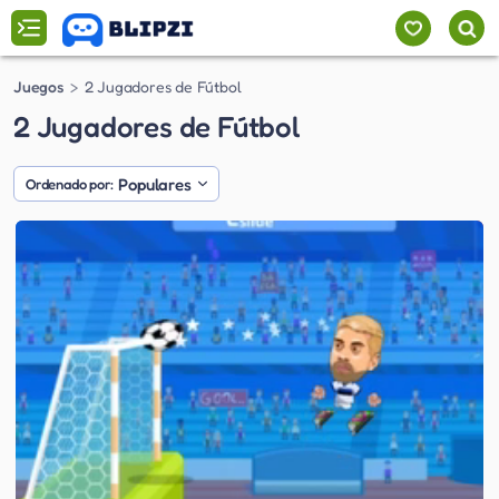
Juegos
2 Jugadores de Fútbol
2 Jugadores de Fútbol
Populares
Ordenado por: