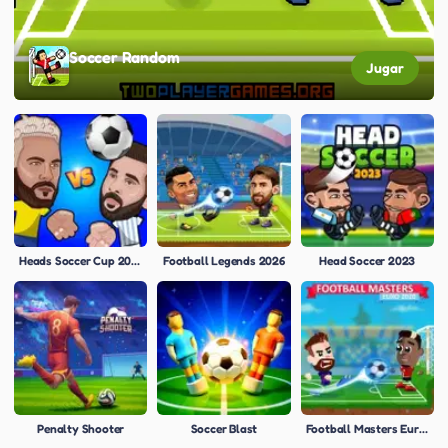
Soccer Random
Jugar
Heads Soccer Cup 2023
Football Legends 2026
Head Soccer 2023
Penalty Shooter
Soccer Blast
Football Masters Euro 2020