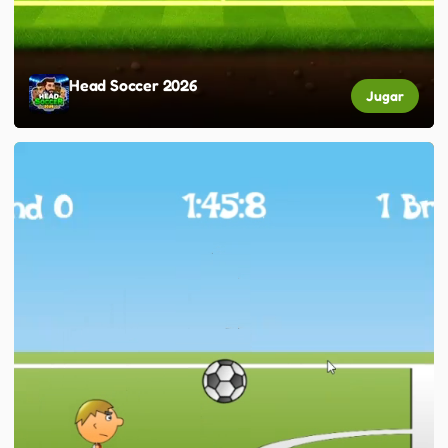
Head Soccer 2026
Jugar