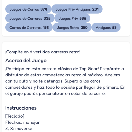
374
231
Juegos de Carros
Juegos Friv Antiguos
335
586
Juegos de Carreras
Juegos Friv
156
250
59
Carros de Carreras
Juegos Retro
Antiguos
¡Compite en divertidas carreras retro!
Acerca del Juego
¡Participa en esta carrera clásica de Top Gear! Prepárate a
disfrutar de estas competencias retro al máximo. Acelera
con tu auto y no te detengas. Supera a los otros
competidores y haz todo lo posible por llegar de primero. En
el garaje podrás personalizar en color de tu carro.
Instrucciones
[Teclado]
Flechas: manejar
Z, X: moverse