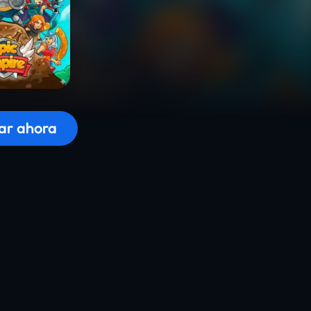
 el juego...
ar ahora