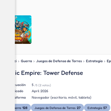
Blipzi
›
Guerra
›
Juegos de Defensa de Torres
›
Estrategia
›
Ep
Epic Empire: Tower Defense
Puntuación
5
/5
(2 votos)
Publicado
April 2026
Plataforma
Navegador (escritorio, móvil, tableta)
128
27
57
Guerra
Juegos de Defensa de Torres
Estrategia