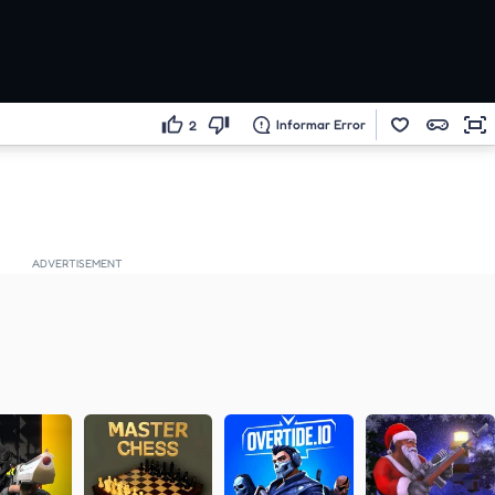
Informar Error
2