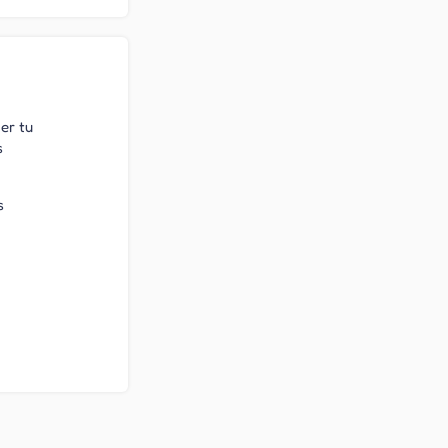
er tu
s
s