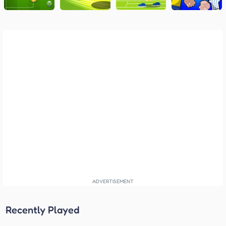
Recently Played