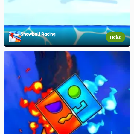
Snowball Racing
Παίξε