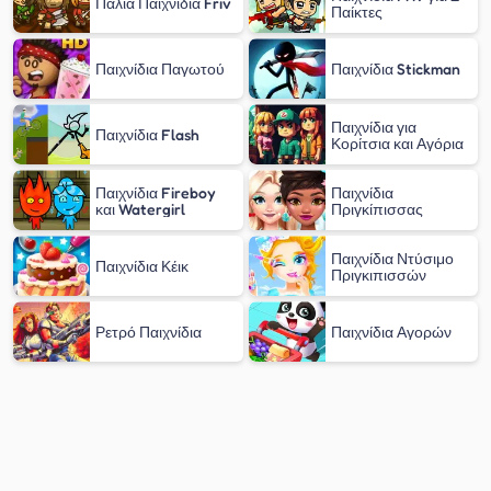
Παλιά Παιχνίδια Friv
Παίκτες
Παιχνίδια Παγωτού
Παιχνίδια Stickman
Παιχνίδια για
Παιχνίδια Flash
Κορίτσια και Αγόρια
Παιχνίδια Fireboy
Παιχνίδια
και Watergirl
Πριγκίπισσας
Παιχνίδια Ντύσιμο
Παιχνίδια Κέικ
Πριγκιπισσών
Ρετρό Παιχνίδια
Παιχνίδια Αγορών