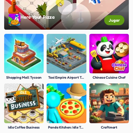
Here Your Pizza
Jugar
Shopping Mall Tycoon
Taxi Empire Airport Tycoon
Chinese Cuisine Chef
Idle Coffee Business
Panda Kitchen: Idle Tycoon
Craftmart