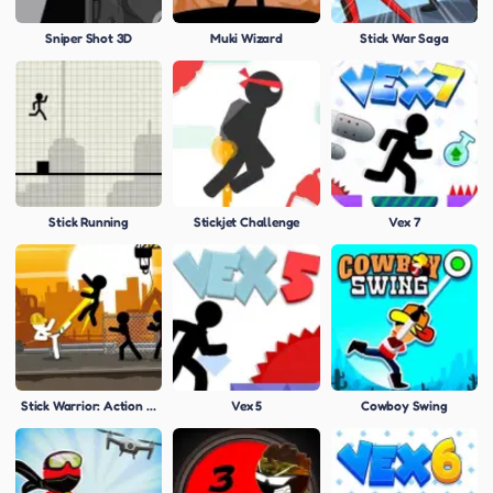
Sniper Shot 3D
Muki Wizard
Stick War Saga
Stick Running
Stickjet Challenge
Vex 7
Stick Warrior: Action Game
Vex 5
Cowboy Swing