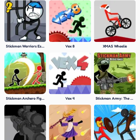
Stickman Warriors Escape
Vex 8
XMAS Wheelie
Stickman Archero Fight
Vex 4
Stickman Army: The Resistance