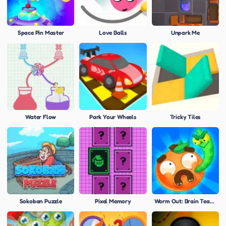
Space Pin Master
Love Balls
Unpark Me
Water Flow
Park Your Wheels
Tricky Tiles
Sokoban Puzzle
Pixel Memory
Worm Out: Brain Teaser Games