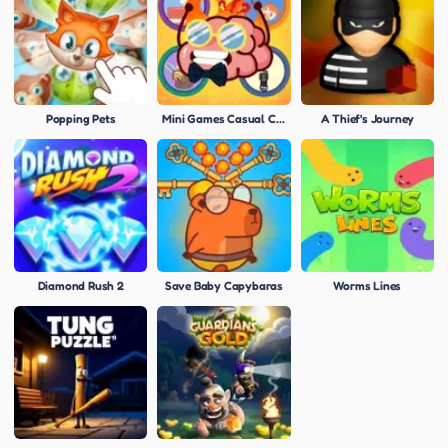
Popping Pets
Mini Games Casual Collection
A Thief's Journey
Diamond Rush 2
Save Baby Capybaras
Worms Lines