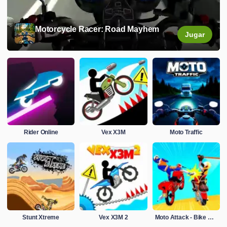
Motorcycle Racer: Road Mayhem
Jugar
Rider Online
Vex X3M
Moto Traffic
Stunt Xtreme
Vex X3M 2
Moto Attack - Bike Racing